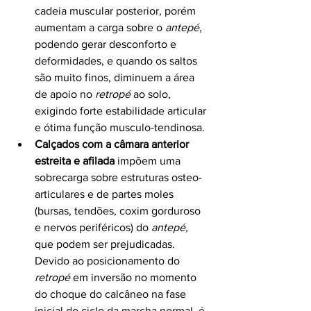
cadeia muscular posterior, porém 
aumentam a carga sobre o 
antepé
, 
podendo gerar desconforto e 
deformidades, e quando os saltos 
são muito finos, diminuem a área 
de apoio no 
retropé
 ao solo, 
exigindo forte estabilidade articular 
e ótima função musculo-tendinosa. 
Calçados com a câmara anterior 
estreita e afilada
 impõem uma 
sobrecarga sobre estruturas osteo-
articulares e de partes moles 
(bursas, tendões, coxim gorduroso 
e nervos periféricos) do 
antepé,
que podem ser prejudicadas. 
Devido ao posicionamento do 
retropé
 em inversão no momento 
do choque do calcâneo na fase 
inicial do ciclo da marcha normal, é 