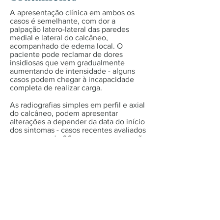
A apresentação clínica em ambos os
casos é semelhante, com dor a
palpação latero-lateral das paredes
medial e lateral do calcâneo,
acompanhado de edema local. O
paciente pode reclamar de dores
insidiosas que vem gradualmente
aumentando de intensidade - alguns
casos podem chegar à incapacidade
completa de realizar carga.
As radiografias simples em perfil e axial
do calcâneo, podem apresentar
alterações a depender da data do início
dos sintomas - casos recentes avaliados
com menos de 06 semanas, podem não
apresentar qualquer alteração nas
imagens. Achados radiográficos,
quando presentes, podem apresentar-
se como uma linha radiotransparente,
que cruza as trabéculas ósseas,
interrompendo-as. Em casos mais
avançados, pode-se ver o início da
formação de calo ósseo, com reação
periosteal. Em casos com patologia